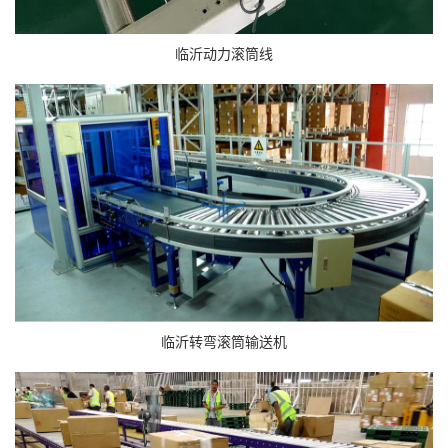
临沂动力滚筒线
临沂转弯滚筒输送机