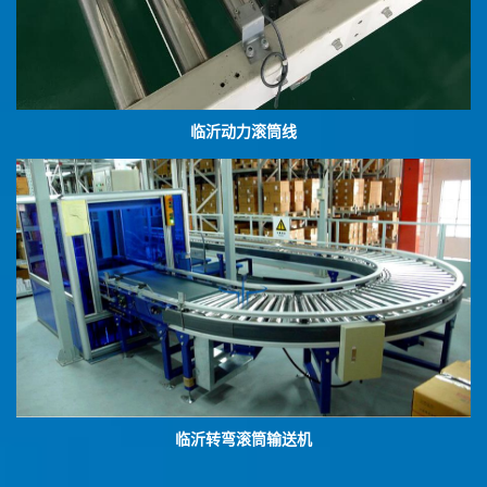
临沂动力滚筒线
临沂转弯滚筒输送机