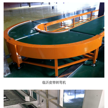
临沂皮带转弯机