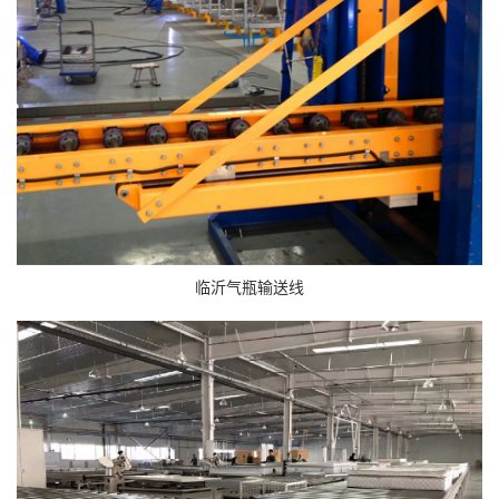
临沂气瓶输送线