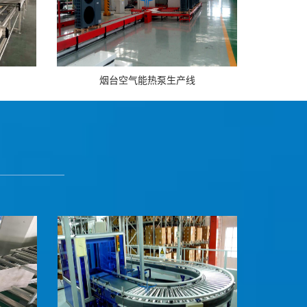
烟台空气能热泵生产线