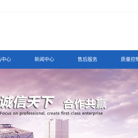
品中心
新闻中心
售后服务
质量控