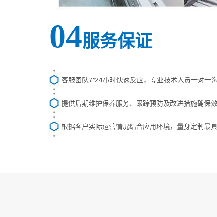
04
服务保证
客服团队7*24小时快速反应，专业技术人员一对一
提供后期维护保养服务、跟踪预防及改进措施确保
根据客户实际运营情况结合应用环境，量身定制最