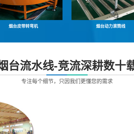
烟台皮带转弯机
烟台动力滚筒线
烟台流水线-竞流深耕数十
专注每个细节，只因我们更懂您的需求