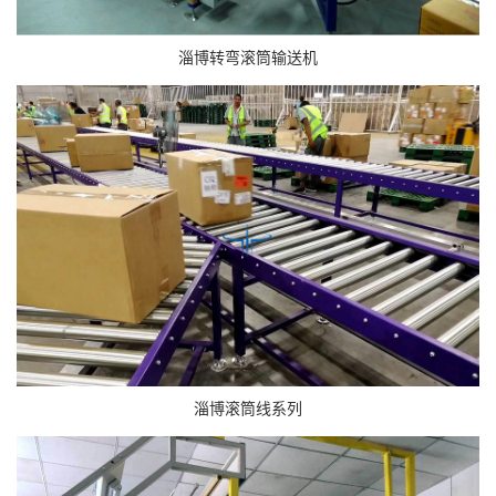
淄博转弯滚筒输送机
淄博滚筒线系列