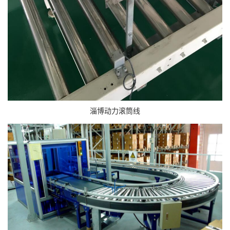
淄博动力滚筒线