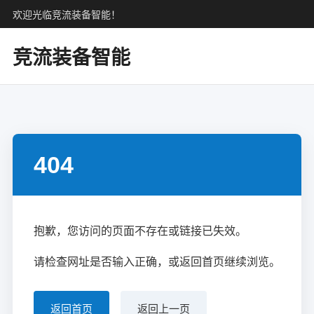
欢迎光临竞流装备智能！
竞流装备智能
404
抱歉，您访问的页面不存在或链接已失效。
请检查网址是否输入正确，或返回首页继续浏览。
返回首页
返回上一页